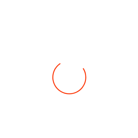
Co potřebujete najít?
ELEKTROKOLA
PŘÍSLUŠENSTVÍ
KONTAKTY
HLEDAT
Doporučujeme
ŠE PRO V8F 16"X2,1
Náhradní duše pro vaši jednokolku INMOTION V8F