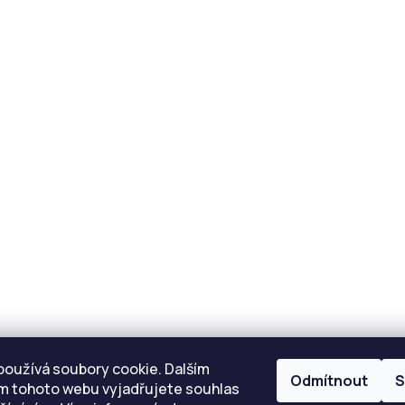
Inmotion App
Servisní střediska INMOTION
P
Návody
Servis
servis@eride.cz
Servisní střediska
používá soubory cookie. Dalším
Reklamace
Odmítnout
S
m tohoto webu vyjadřujete souhlas