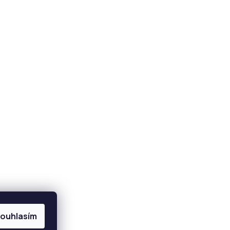
Kolobezky
říslušenství
Kontakt
info
@
eride.cz
ouhlasím