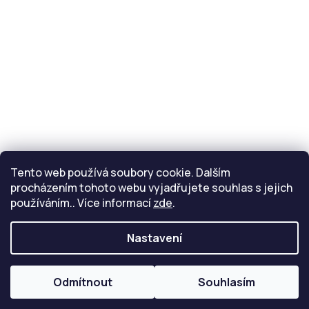
Kontakt
info
@
eride.cz
Tento web používá soubory cookie. Dalším
procházením tohoto webu vyjadřujete souhlas s jejich
používáním.. Více informací
zde
.
Nastavení
Copyright 2026
Inmotion
. Všechna práva vyhrazena.
Upravit nastavení cookies
Odmítnout
Souhlasím
Vytvořil Shoptet
Připravil Shoptetnamiru.cz
|