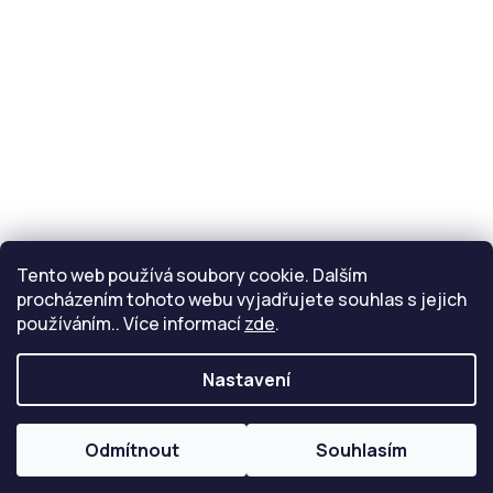
Kontakt
info
@
eride.cz
Tento web používá soubory cookie. Dalším
procházením tohoto webu vyjadřujete souhlas s jejich
používáním.. Více informací
zde
.
Nastavení
Copyright 2026
Inmotion
. Všechna práva vyhrazena.
Upravit nastavení cookies
Odmítnout
Souhlasím
Vytvořil Shoptet
Připravil Shoptetnamiru.cz
|