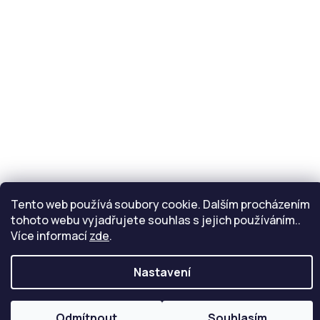
Kontakt
info
@
eride.cz
Tento web používá soubory cookie. Dalším procházením
tohoto webu vyjadřujete souhlas s jejich používáním..
Copyright 2026
Inmotion
. Všechna práva vyhrazena.
Více informací
zde
.
Upravit nastavení cookies
Nastavení
Vytvořil Shoptet
Připravil Shoptetnamiru.cz
|
Odmítnout
Souhlasím