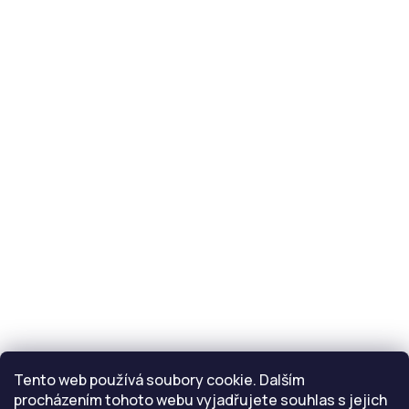
servis@eride.cz
Servisní střediska
Reklamace
Kontakt
info
@
eride.cz
Tento web používá soubory cookie. Dalším
procházením tohoto webu vyjadřujete souhlas s jejich