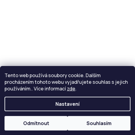
Kontakt
info
@
eride.cz
Tento web používá soubory cookie. Dalším
procházením tohoto webu vyjadřujete souhlas s jejich
používáním.. Více informací
zde
.
Nastavení
Copyright 2026
Inmotion
. Všechna práva vyhrazena.
Upravit nastavení cookies
Odmítnout
Souhlasím
Vytvořil Shoptet
Připravil Shoptetnamiru.cz
|