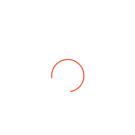
Co potřebujete najít?
ELEKTROKOLA
PŘÍSLUŠENSTVÍ
KONTAKTY
HLEDAT
Doporučujeme
OKOLKA INMOTION
drží baterie a s dojezdem až 75 km na jedno plné nabití. Maxim
í mezi nejrychlejší jednokolky na trhu. Výkon motoru 2.000W. P
ikátorem baterie, světlometem vepředu a zadním světlem. Bude 
kombinací). Můžete si také přehrávat vaší oblíbenou hudbu z ch