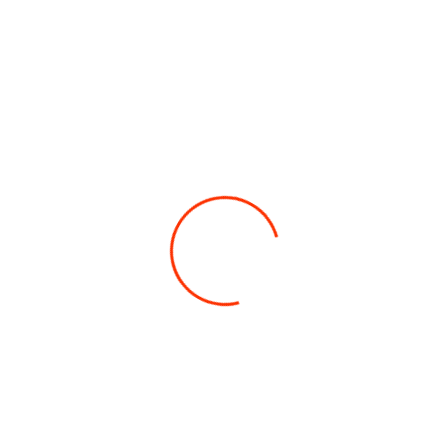
Co potřebujete najít?
ELEKTROKOLA
PŘÍSLUŠENSTVÍ
KONTAKTY
HLEDAT
Doporučujeme
NMOTION POWER PA
POWER PADS