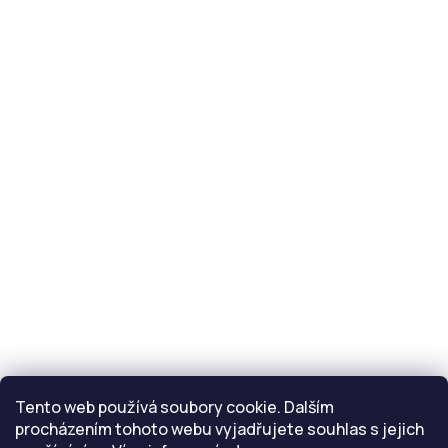
servis@eride.cz
Servisní střediska
Reklamace
Kontakt
info
@
eride.cz
Tento web používá soubory cookie. Dalším
procházením tohoto webu vyjadřujete souhlas s jejich